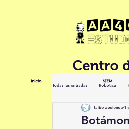
Centro 
Inicio
STEM
Todas las entradas
Robotica
taibo abelenda
1 
campamento
Vilagarcía
Botámon