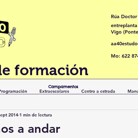
Rúa Doctor
entreplanta
Vigo (Pont
aa40estud
Mo: 622 87
de formación
Campamentos
Programación
Extraescolares
Centro a estrada
Manu
sept 2014
1 min de lectura
os a andar