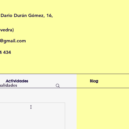
 Dario Durán Gómez, 16,
evedra
)
o@gmail.com
4 434
Actividades
Blog
alidades