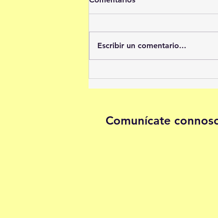
Escribir un comentario...
Descubre AA40ESTUDO:
Donde la Educación se
Convierte en Pasión por el
Aprendizaje
Comunícate connos